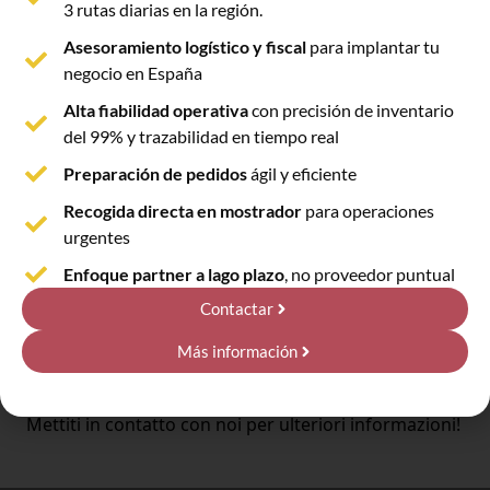
3 rutas diarias en la región.
Ampi orari di servizio al cliente che si adattano
alle sue esigenze.
Asesoramiento logístico y fiscal
para implantar tu
Tracciabilità completa dell’ordine per garantire
negocio en España
agli utenti di essere sempre informati sullo stato
Alta fiabilidad operativa
con precisión de inventario
dei loro acquisti.
del 99% y trazabilidad en tiempo real
Gestione tempestiva ed efficace delle
Preparación de pedidos
ágil y eficiente
problematiche, con risoluzione garantita nei
tempi stabilitiI
Recogida directa en mostrador
para operaciones
Personale altamente qualificato e multilingue.
urgentes
Laboriame integrati con i consueti canali di
Enfoque partner a lago plazo
, no proveedor puntual
comunicaczione con i clienti.
Contactar
Questo servizio è stato ideato per garantire
Más información
un’assistenza rapida ed efficiente, rispondendo alle
esigenze dei clienti con un approccio personalizzato.
Mettiti in contatto con noi per ulteriori informazioni!