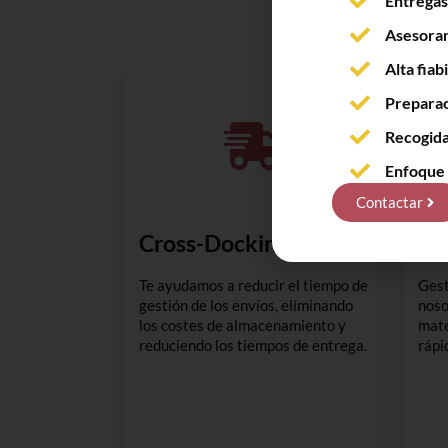
Entregas
Asesorami
Alta fiab
Preparac
Recogida
Enfoque 
Contactar
Cross-Docking
Co
Te ayudamos a reducir el tiempo de
Gest
gestión de los envíos, eliminando
noso
los costes de almacenamiento y
mate
reduciendo los tiempos de entrega.
rápi