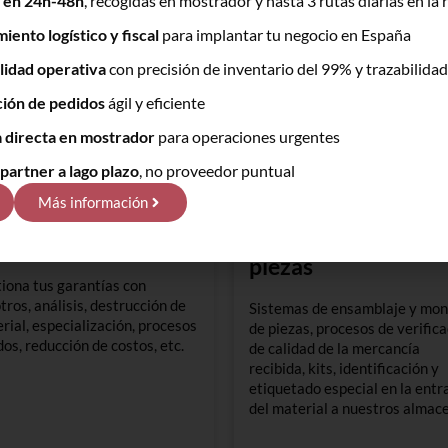
 en 24h-48h
, recogidas en mostrador y hasta 3 rutas diarias en la 
ento logístico y fiscal
para implantar tu negocio en España
ilidad operativa
con precisión de inventario del 99% y trazabilidad
ión de pedidos
ágil y eficiente
 directa en mostrador
para operaciones urgentes
partner a lago plazo
, no proveedor puntual
Más información
ntrol de Garantías
Manipulación de
piezas
iona tus garantías con
tros, análisis, destrucción de
Sistemas de ensamblaje y mon
rial, especialización, procesos
de piezas, procesos de verific
dos, reducción de costos, etc.
de calidad de la mercancía
recibida, kits, identificación y
etiquetado especial en la entr
del material a nuestros almac