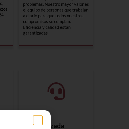
o,
problemas. Nuestro mayor valor es
azos
el equipo de personas que trabajan
 24
a diario para que todos nuestros
compromisos se cumplan.
Eficiencia y calidad están
garantizadas
Atención
Personalizada