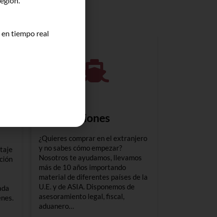
región.
 en tiempo real
Importaciones
¿Quieres comprar en el extranjero
y no sabes cómo empezar?
taje
Nosotros te ayudamos, llevamos
ación
más de 10 años importando
material de diferentes países de la
U.E. y de ASIA. Disponemos de
ada
asesoramiento legal, fiscal,
enes.
aduanero…