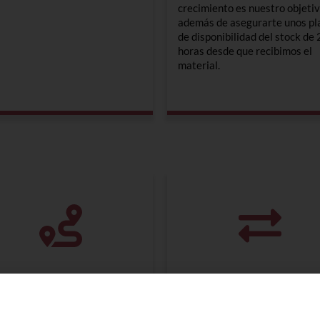
crecimiento es nuestro objetiv
además de asegurarte unos pl
de disponibilidad del stock de
horas desde que recibimos el
material.
stribución &
Logística Inversa
acking