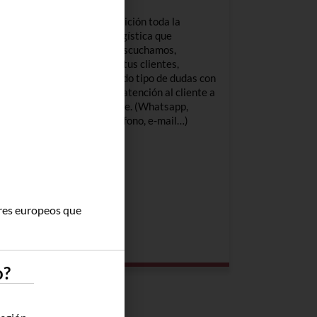
Ten a tu disposición toda la
nar
experiencia logística que
os
necesites, te escuchamos,
escuchamos a tus clientes,
ona
resolvemos todo tipo de dudas con
un servicio de atención al cliente a
vuestro alcance. (Whatsapp,
 Europa
Telegram, Teléfono, e-mail…)
ores europeos que
o?