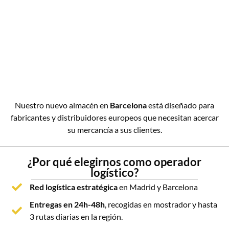
elemento diferencial.
Nuevo almacén en
Disponer de stock en España a través de un
Barcelona
operador logístico permite ofrecer:
Entregas en 24-48 horas.
El partner logistico para tu expansión en
Servicios urgentes.
España y Europa
Entregas en el mismo día en determinadas
zonas.
Nuestro nuevo almacén en
Barcelona
está diseñado para
Recogida directa por parte de clientes.
fabricantes y distribuidores europeos que necesitan acercar
Esto mejora significativamente la experiencia del
su mercancía a sus clientes.
cliente y la capacidad comercial de la empresa.
¿Por qué elegirnos como operador
Escalabilidad sin inversiones
logístico?
Uno de los mayores retos para fabricantes y
Red logística estratégica
en Madrid y Barcelona
distribuidores es crecer sin asumir riesgos
Entregas en 24h-48h
, recogidas en mostrador y hasta
excesivos.
3 rutas diarias en la región.
La externalización permite aumentar capacidad