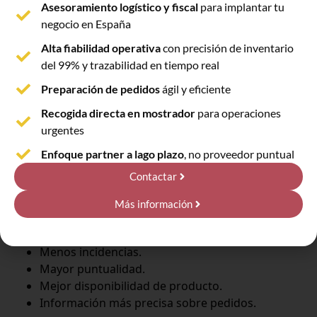
Asesoramiento logístico y fiscal
para implantar tu
operativa sin:
negocio en España
Abrir nuevos almacenes.
Alta fiabilidad operativa
con precisión de inventario
Contratar grandes equipos.
del 99% y trazabilidad en tiempo real
Invertir en infraestructura.
Preparación de pedidos
ágil y eficiente
La capacidad logística puede adaptarse a la
Recogida directa en mostrador
para operaciones
evolución real del negocio.
urgentes
Mejora del servicio al cliente
Enfoque partner a lago plazo
, no proveedor puntual
Contactar
Una logística eficiente repercute directamente en la
percepción del cliente.
Más información
Entre las mejoras más habituales destacan:
Menos incidencias.
Mayor puntualidad.
Mejor disponibilidad de producto.
Información más precisa sobre pedidos.