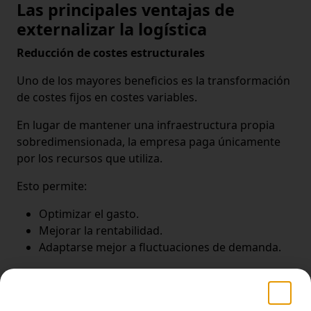
Las principales ventajas de
externalizar la logística
Reducción de costes estructurales
Uno de los mayores beneficios es la transformación
de costes fijos en costes variables.
En lugar de mantener una infraestructura propia
sobredimensionada, la empresa paga únicamente
por los recursos que utiliza.
Esto permite:
Optimizar el gasto.
Mejorar la rentabilidad.
Adaptarse mejor a fluctuaciones de demanda.
Mayor velocidad de entrega
La rapidez de entrega se ha convertido en un