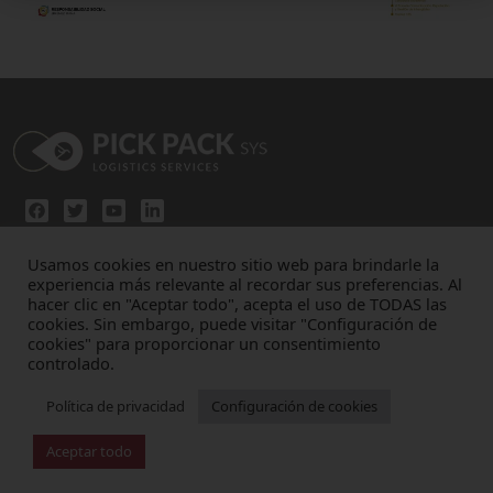
info@pickpacksys.com
+34 617 059 812
Usamos cookies en nuestro sitio web para brindarle la
experiencia más relevante al recordar sus preferencias. Al
hacer clic en "Aceptar todo", acepta el uso de TODAS las
cookies. Sin embargo, puede visitar "Configuración de
Líneas de negocio
Canal de denuncias
Contacto
cookies" para proporcionar un consentimiento
controlado.
Inicio
Nosotros
Política de privacidad
Configuración de cookies
Aviso legal
Política de privacidad
Aceptar todo