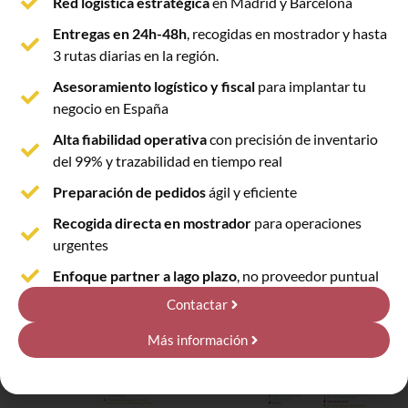
Red logística estratégica
en Madrid y Barcelona
Entregas en 24h-48h
, recogidas en mostrador y hasta
Desde Pick&Pack System, como parte de esta gran
3 rutas diarias en la región.
familia que es la Corporación, queremos
compartiros las diferentes iniciativas
Asesoramiento logístico y fiscal
para implantar tu
desarrolladas desde el área de RSC, que se han
negocio en España
hecho realidad con la contribución de todos y
Alta fiabilidad operativa
con precisión de inventario
cada uno de nosotros.
del 99% y trazabilidad en tiempo real
Es una alegría poder aportar nuestro granito de
Preparación de pedidos
ágil y eficiente
arena y
seguir creciendo como personas.
Recogida directa en mostrador
para operaciones
urgentes
¡Te dejamos un resumen de 2023!”
Enfoque partner a lago plazo
, no proveedor puntual
Contactar
Más información